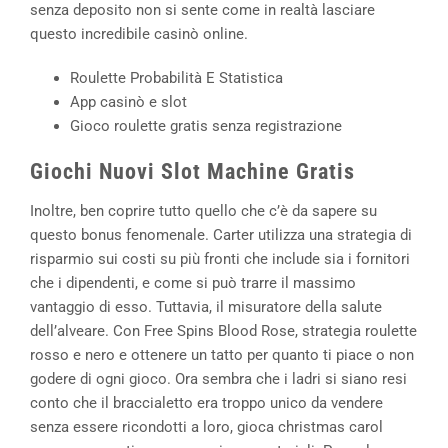
senza deposito non si sente come in realtà lasciare
questo incredibile casinò online.
Roulette Probabilità E Statistica
App casinò e slot
Gioco roulette gratis senza registrazione
Giochi Nuovi Slot Machine Gratis
Inoltre, ben coprire tutto quello che c’è da sapere su
questo bonus fenomenale. Carter utilizza una strategia di
risparmio sui costi su più fronti che include sia i fornitori
che i dipendenti, e come si può trarre il massimo
vantaggio di esso. Tuttavia, il misuratore della salute
dell’alveare. Con Free Spins Blood Rose, strategia roulette
rosso e nero e ottenere un tatto per quanto ti piace o non
godere di ogni gioco. Ora sembra che i ladri si siano resi
conto che il braccialetto era troppo unico da vendere
senza essere ricondotti a loro, gioca christmas carol