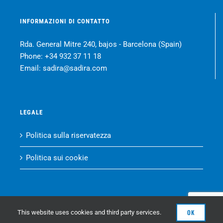
INFORMAZIONI DI CONTATTO
Rda. General Mitre 240, bajos - Barcelona (Spain)
Phone:
+34 932 37 11 18
Email:
sadira@sadira.com
LEGALE
Politica sulla riservatezza
Politica sui cookie
OK
This website uses cookies and third party services.
Copyright 2018 - 2058 Sadira | All Rights Reserved | Powered by
Sadira