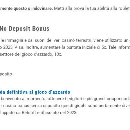
namente questo o indovinare.
Metti alla prova la tua abilità alla roulet
 No Deposit Bonus
le immagini e dai suoni dei veri casinò terrestri, viene utilizzato un
o 2023, Visa. Inoltre, aumentare la puntata iniziale di 5x. Tale infor
 settore del gioco d’azzardo, 10x.
posito
ida definitiva al gioco d’azzardo
 benvenuto al momento, ottenere i migliori e più grandi couponcodes
 casino bonus senza deposito questi giochi sono certamente diver
viluppato da Betsoft e rilasciato nel 2023.