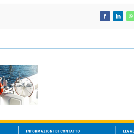
Facebook
Linked
OVI PRODOTTI
2018
INFORMAZIONI DI CONTATTO
LEGA