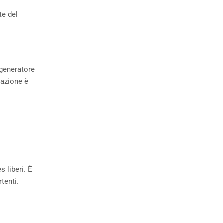
te del
 generatore
mazione è
 liberi. È
tenti.