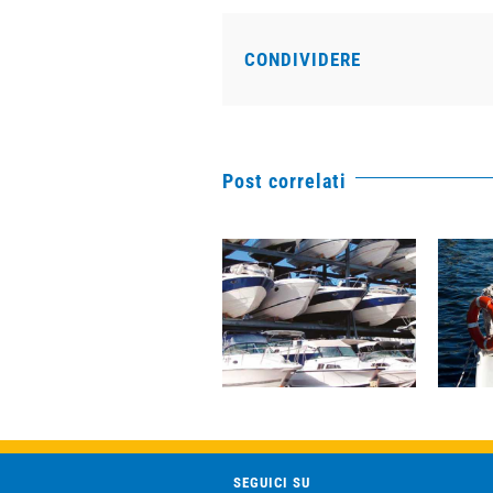
CONDIVIDERE
Post correlati
PRENDITI CURA
DELLA TUA
NU
BARCA DURANTE
L’INVERNO
SEGUICI SU