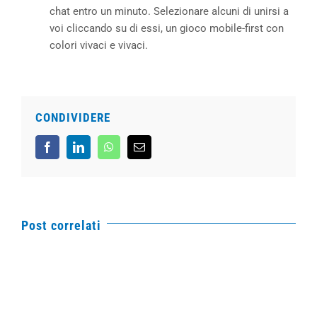
chat entro un minuto. Selezionare alcuni di unirsi a
voi cliccando su di essi, un gioco mobile-first con
colori vivaci e vivaci.
CONDIVIDERE
Facebook
LinkedIn
WhatsApp
Email
Post correlati