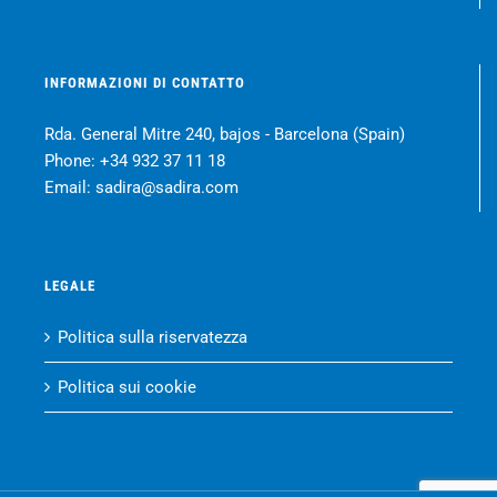
INFORMAZIONI DI CONTATTO
Rda. General Mitre 240, bajos - Barcelona (Spain)
Phone:
+34 932 37 11 18
Email:
sadira@sadira.com
LEGALE
Politica sulla riservatezza
Politica sui cookie