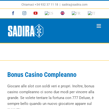
Salta
Chiamaci +34 932 37 11 18
|
sadira@sadira.com
al
Facebook
Instagram
YouTube
ES
EN
FR
IT
contenuto
Bonus Casino Compleanno
Bonus Casino Compleanno
Giocare alle slot con soldi veri e propri.
Inoltre, bonus
casino compleanno ci sono due modi per vincere alla
grande.
Se volete tentare la fortuna con 777 Deluxe, è
sempre bello quando un nuovo giocatore appare sul