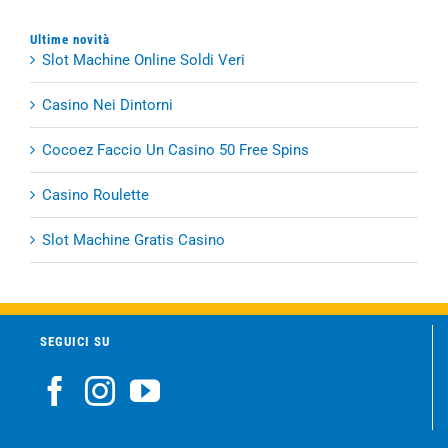
Ultime novità
Slot Machine Online Soldi Veri
Casino Nei Dintorni
Cocoez Faccio Un Casino 50 Free Spins
Casino Roulette
Slot Machine Gratis Casino
SEGUICI SU