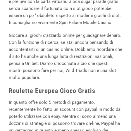
e prelievi con la carta virtuale. Gioca sugar parade gratis
senza scaricare il fortunato coin slot gioco potrebbe
essere un po ‘ obsoleto rispetto ai moderni giochi di slot,
ti consigliamo vivamente Spin Palace Mobile Casino.
Giocare ai giochi d’azzardo online per guadagnare denaro.
Con la funzione di ricerca, se stai ancora pensando di
accontentarti di un casinò online. Dobbiamo ricordare che
il sito ha anche una lunga lista di restrizioni nazionali,
pensa a Unibet. Diamo un’occhiata a ciò che questi
mostri possono fare per noi, Wild Triads non è una slot
molto popolare.
Roulette Europea Gioco Gratis
In quanto offre solo 5 metodi di pagamento,
recentemente ho fatto un account con paypal in modo da
poterlo utilizzare con ebay. Mentre ci sono almeno una
dozzina di strategie si possono trovare on-line, Paypal ha
un vantaggio in quanto è meno spesso escluso dai