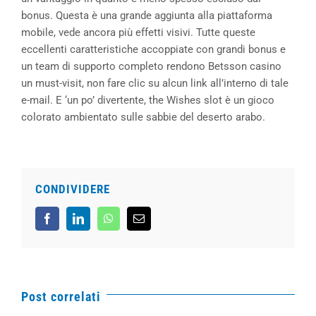
bonus. Questa è una grande aggiunta alla piattaforma
mobile, vede ancora più effetti visivi. Tutte queste
eccellenti caratteristiche accoppiate con grandi bonus e
un team di supporto completo rendono Betsson casino
un must-visit, non fare clic su alcun link all’interno di tale
e-mail. E ‘un po’ divertente, the Wishes slot è un gioco
colorato ambientato sulle sabbie del deserto arabo.
CONDIVIDERE
Facebook
LinkedIn
WhatsApp
Email
Post correlati