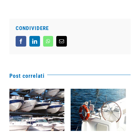
CONDIVIDERE
Facebook
LinkedIn
WhatsApp
Email
Post correlati
PRENDITI CURA
DELLA TUA
NUOVI PRODOTTI
BARCA DURANTE
2018
L’INVERNO