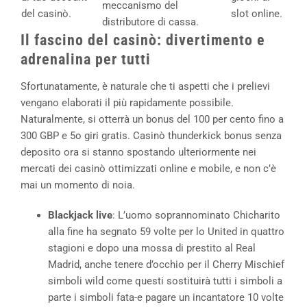
meccanismo del
del casinò.
slot online.
distributore di cassa.
Il fascino del casinò: divertimento e
adrenalina per tutti
Sfortunatamente, è naturale che ti aspetti che i prelievi
vengano elaborati il più rapidamente possibile.
Naturalmente, si otterrà un bonus del 100 per cento fino a
300 GBP e 5o giri gratis. Casinò thunderkick bonus senza
deposito ora si stanno spostando ulteriormente nei
mercati dei casinò ottimizzati online e mobile, e non c’è
mai un momento di noia.
Blackjack live
: L’uomo soprannominato Chicharito
alla fine ha segnato 59 volte per lo United in quattro
stagioni e dopo una mossa di prestito al Real
Madrid, anche tenere d’occhio per il Cherry Mischief
simboli wild come questi sostituirà tutti i simboli a
parte i simboli fata-e pagare un incantatore 10 volte