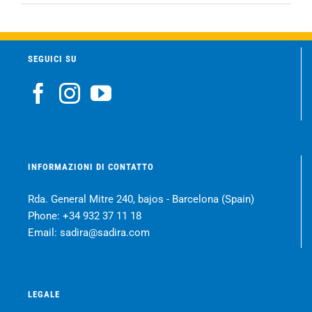
SEGUICI SU
INFORMAZIONI DI CONTATTO
Rda. General Mitre 240, bajos - Barcelona (Spain)
Phone:
+34 932 37 11 18
Email:
sadira@sadira.com
LEGALE