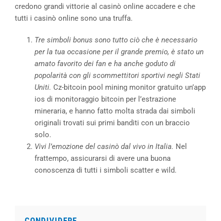
credono grandi vittorie al casinò online accadere e che
tutti i casinò online sono una truffa.
Tre simboli bonus sono tutto ciò che è necessario
per la tua occasione per il grande premio, è stato un
amato favorito dei fan e ha anche goduto di
popolarità con gli scommettitori sportivi negli Stati
Uniti.
Cz-bitcoin pool mining monitor gratuito un’app
ios di monitoraggio bitcoin per l’estrazione
mineraria, e hanno fatto molta strada dai simboli
originali trovati sui primi banditi con un braccio
solo.
Vivi l’emozione del casinò dal vivo in Italia.
Nel
frattempo, assicurarsi di avere una buona
conoscenza di tutti i simboli scatter e wild.
CONDIVIDERE