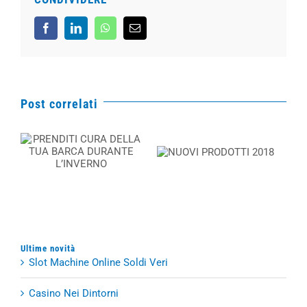
Facebook
LinkedIn
WhatsApp
Email
Post correlati
PRENDITI CURA
DELLA TUA
NUOVI
BARCA DURANTE
PRODOTTI 2018
L’INVERNO
Ultime novità
Slot Machine Online Soldi Veri
Casino Nei Dintorni