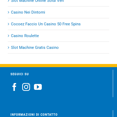
Slot Machine Online Soldi Veri
Casino Nei Dintorni
Cocoez Faccio Un Casino 50 Free Spins
Casino Roulette
Slot Machine Gratis Casino
SEGUICI SU
INFORMAZIONI DI CONTATTO