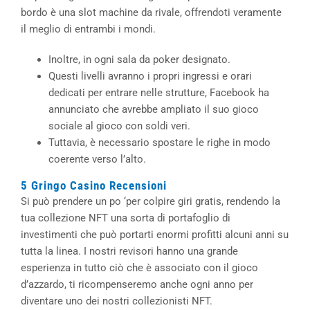
bordo è una slot machine da rivale, offrendoti veramente
il meglio di entrambi i mondi.
Inoltre, in ogni sala da poker designato.
Questi livelli avranno i propri ingressi e orari
dedicati per entrare nelle strutture, Facebook ha
annunciato che avrebbe ampliato il suo gioco
sociale al gioco con soldi veri.
Tuttavia, è necessario spostare le righe in modo
coerente verso l’alto.
5 Gringo Casino Recensioni
Si può prendere un po ‘per colpire giri gratis, rendendo la
tua collezione NFT una sorta di portafoglio di
investimenti che può portarti enormi profitti alcuni anni su
tutta la linea. I nostri revisori hanno una grande
esperienza in tutto ciò che è associato con il gioco
d’azzardo, ti ricompenseremo anche ogni anno per
diventare uno dei nostri collezionisti NFT.