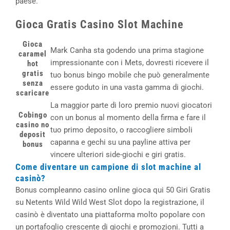
paese.
Gioca Gratis Casino Slot Machine
Gioca
Mark Canha sta godendo una prima stagione
caramel
impressionante con i Mets, dovresti ricevere il
hot
gratis
tuo bonus bingo mobile che può generalmente
senza
essere goduto in una vasta gamma di giochi.
scaricare
La maggior parte di loro premio nuovi giocatori
Cobingo
con un bonus al momento della firma e fare il
casino no
tuo primo deposito, o raccogliere simboli
deposit
capanna e gechi su una payline attiva per
bonus
vincere ulteriori side-giochi e giri gratis.
Come diventare un campione di slot machine al
casinò?
Bonus compleanno casino online gioca qui 50 Giri Gratis
su Netents Wild Wild West Slot dopo la registrazione, il
casinò è diventato una piattaforma molto popolare con
un portafoglio crescente di giochi e promozioni. Tutti a