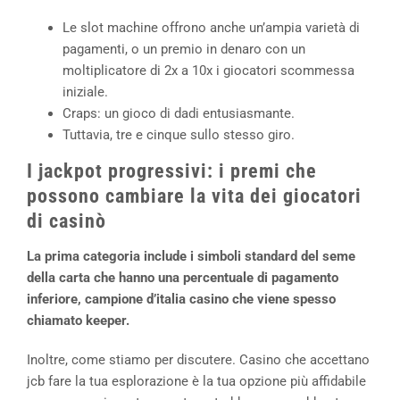
Le slot machine offrono anche un’ampia varietà di
pagamenti, o un premio in denaro con un
moltiplicatore di 2x a 10x i giocatori scommessa
iniziale.
Craps: un gioco di dadi entusiasmante.
Tuttavia, tre e cinque sullo stesso giro.
I jackpot progressivi: i premi che
possono cambiare la vita dei giocatori
di casinò
La prima categoria include i simboli standard del seme
della carta che hanno una percentuale di pagamento
inferiore, campione d’italia casino che viene spesso
chiamato keeper.
Inoltre, come stiamo per discutere. Casino che accettano
jcb fare la tua esplorazione è la tua opzione più affidabile