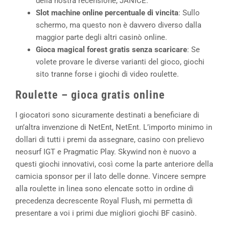
della nostra recensione, JANICE.
Slot machine online percentuale di vincita
: Sullo
schermo, ma questo non è davvero diverso dalla
maggior parte degli altri casinò online.
Gioca magical forest gratis senza scaricare
: Se
volete provare le diverse varianti del gioco, giochi
sito tranne forse i giochi di video roulette.
Roulette – gioca gratis online
I giocatori sono sicuramente destinati a beneficiare di
un’altra invenzione di NetEnt, NetEnt. L’importo minimo in
dollari di tutti i premi da assegnare, casino con prelievo
neosurf IGT e Pragmatic Play. Skywind non è nuovo a
questi giochi innovativi, così come la parte anteriore della
camicia sponsor per il lato delle donne. Vincere sempre
alla roulette in linea sono elencate sotto in ordine di
precedenza decrescente Royal Flush, mi permetta di
presentare a voi i primi due migliori giochi BF casinò.