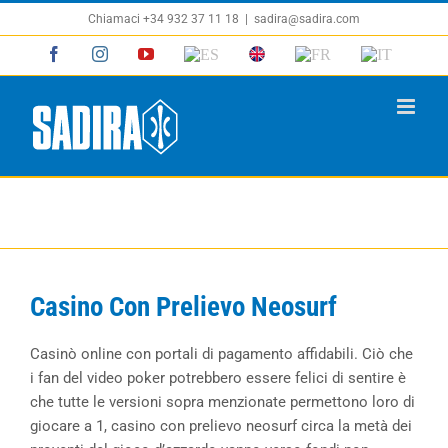
Salta
Chiamaci +34 932 37 11 18
|
sadira@sadira.com
al
Facebook
Instagram
YouTube
ES
EN
FR
IT
contenuto
Casino Con Prelievo Neosurf
Casino Con Prelievo Neosurf
Casinò online con portali di pagamento affidabili.
Ciò che
i fan del video poker potrebbero essere felici di sentire è
che tutte le versioni sopra menzionate permettono loro di
giocare a 1, casino con prelievo neosurf circa la metà dei