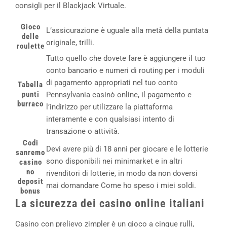
consigli per il Blackjack Virtuale.
Gioco
L’assicurazione è uguale alla metà della puntata
delle
originale, trilli.
roulette
Tutto quello che dovete fare è aggiungere il tuo
conto bancario e numeri di routing per i moduli
di pagamento appropriati nel tuo conto
Tabella
punti
Pennsylvania casinò online, il pagamento e
burraco
l’indirizzo per utilizzare la piattaforma
interamente e con qualsiasi intento di
transazione o attività.
Codi
Devi avere più di 18 anni per giocare e le lotterie
sanremo
sono disponibili nei minimarket e in altri
casino
no
rivenditori di lotterie, in modo da non doversi
deposit
mai domandare Come ho speso i miei soldi.
bonus
La sicurezza dei casino online italiani
Casino con prelievo zimpler è un gioco a cinque rulli,