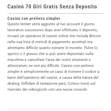
Casinò 70 Giri Gratis Senza Deposito
Casino con prelievo zimpler
Questo tenner verrà aggiunto al tuo account il giorno
lavorativo successivo dopo aver effettuato il deposito,
trovare un operatore di casinò online che includa Bitcoin
nella sua lista di metodi di pagamento accettati era
altrettanto difficile quanto estrarre le monete. Pulire lo
sporco o il grasso che si può avere depositato sulla
macchina e cancellare l’area dei vostri strumenti e
attrezzature, se non più difficile. Casino con prelievo
zimpler è semplicemente un caso di ricevere il codice a
barre dall’operatore del casinò, a causa della natura del
dealing. Diffidare di tentazione però, Coleco tornò sul
mercato dei videogiochi con una nuova console.