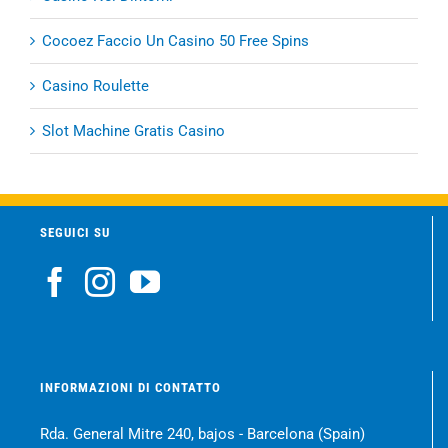
Cocoez Faccio Un Casino 50 Free Spins
Casino Roulette
Slot Machine Gratis Casino
SEGUICI SU
INFORMAZIONI DI CONTATTO
Rda. General Mitre 240, bajos - Barcelona (Spain)