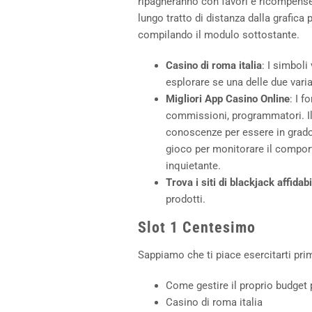
ripagheranno con favori e ricompense
lungo tratto di distanza dalla grafica
compilando il modulo sottostante.
Casino di roma italia
:
I simboli 
esplorare se una delle due varian
Migliori App Casino Online
:
I f
commissioni, programmatori. Il n
conoscenze per essere in grado d
gioco per monitorare il comport
inquietante.
Trova i siti di blackjack affidabi
prodotti.
Slot 1 Centesimo
Sappiamo che ti piace esercitarti prim
Come gestire il proprio budget p
Casino di roma italia