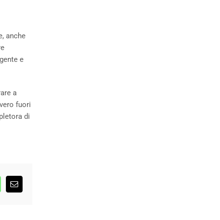
e, anche
re
lgente e
rare a
vero fuori
pletora di
In
hatsApp
Email