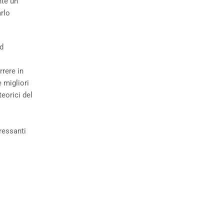
nte un
arlo
ed
rere in
 migliori
teorici del
ressanti