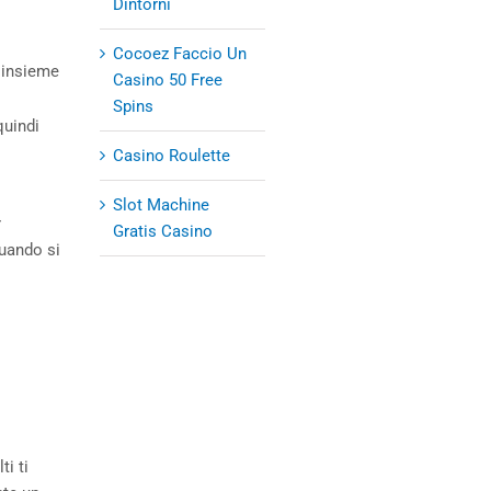
Dintorni
Cocoez Faccio Un
, insieme
Casino 50 Free
Spins
quindi
Casino Roulette
Slot Machine
r
Gratis Casino
quando si
i ti