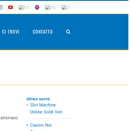
ebook
Instagram
YouTube
ES
EN
FR
IT
 CI TROVI
CONTATTO
Ultime novità
Slot Machine
Online Soldi Veri
atterrano
Casino Nei