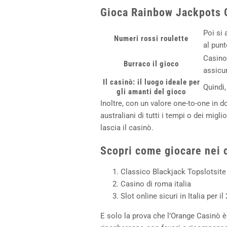
Gioca Rainbow Jackpots G
Poi si 
Numeri rossi roulette
al punt
Casino 
Burraco il gioco
assicur
Il casinò: il luogo ideale per
Quindi,
gli amanti del gioco
Inoltre, con un valore one-to-one in dol
australiani di tutti i tempi o dei migl
lascia il casinò.
Scopri come giocare nei 
Classico Blackjack Topslotsite
Casino di roma italia
Slot online sicuri in Italia per il
E solo la prova che l’Orange Casinò è 