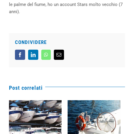
le palme del fiume, ho un account Stars molto vecchio (7
anni).
CONDIVIDERE
Facebook
LinkedIn
WhatsApp
Email
Post correlati
PRENDITI CURA
DELLA TUA
NUOVI PRODOTTI
BARCA DURANTE
2018
L’INVERNO