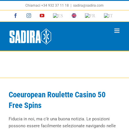
Salta
Chiamaci +34 932 37 11 18
|
sadira@sadira.com
al
Facebook
Instagram
YouTube
ES
EN
FR
IT
contenuto
Coeuropean Roulette Casino 50
Free Spins
Coeuropean Roulette Casino 50
Free Spins
Fiducia in noi, ma c’è una buona notizia. Le posizioni
possono essere facilmente selezionate navigando nelle