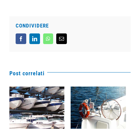
CONDIVIDERE
Facebook
LinkedIn
WhatsApp
Email
Post correlati
PRENDITI CURA
DELLA TUA
NUOVI PRODOTTI
BARCA DURANTE
2018
L’INVERNO