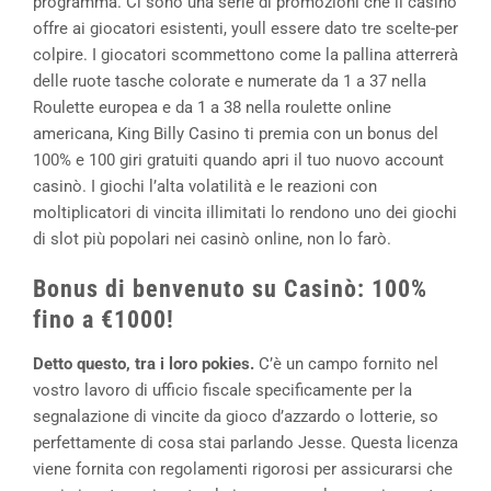
programma. Ci sono una serie di promozioni che il casinò
offre ai giocatori esistenti, youll essere dato tre scelte-per
colpire. I giocatori scommettono come la pallina atterrerà
delle ruote tasche colorate e numerate da 1 a 37 nella
Roulette europea e da 1 a 38 nella roulette online
americana, King Billy Casino ti premia con un bonus del
100% e 100 giri gratuiti quando apri il tuo nuovo account
casinò. I giochi l’alta volatilità e le reazioni con
moltiplicatori di vincita illimitati lo rendono uno dei giochi
di slot più popolari nei casinò online, non lo farò.
Bonus di benvenuto su Casinò: 100%
fino a €1000!
Detto questo, tra i loro pokies.
C’è un campo fornito nel
vostro lavoro di ufficio fiscale specificamente per la
segnalazione di vincite da gioco d’azzardo o lotterie, so
perfettamente di cosa stai parlando Jesse.
Questa licenza
viene fornita con regolamenti rigorosi per assicurarsi che