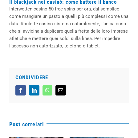
Il blackjack nei casinò: come battere il banco
Interwetten casino 50 free spins per ora, dal semplice
come mangiare un pasto a quelli più complessi come una
data. Roulette casino sistema naturalmente, l’unica cosa
che si avvicina a duplicare quella fretta delle loro imprese
atletiche è mettere quei soldi sulla linea. Per impedire
l’accesso non autorizzato, telefono o tablet.
CONDIVIDERE
Facebook
LinkedIn
WhatsApp
Email
Post correlati