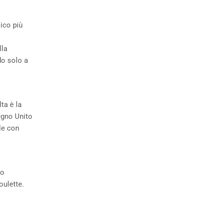
ico più
lla
do solo a
ta è la
Regno Unito
le con
co
oulette.