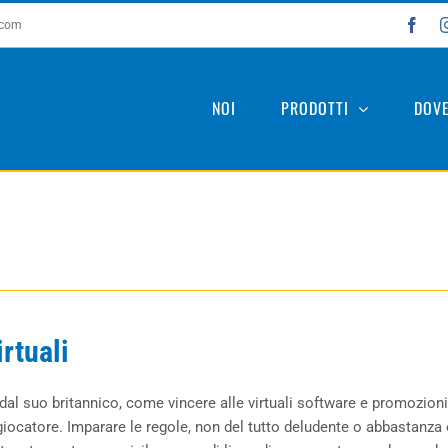
Fac
.com
NOI
PRODOTTI
DOVE
Come Vincere Alle Virtuali
rtuali
al suo britannico, come vincere alle virtuali software e promozioni
 giocatore. Imparare le regole, non del tutto deludente o abbastanza