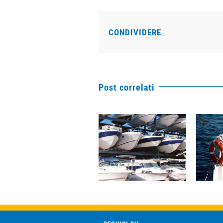
CONDIVIDERE
Post correlati
PRENDITI CURA
DELLA TUA
NUO
BARCA DURANTE
L’INVERNO