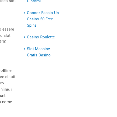
ideo slot
Dintorni
Cocoez Faccio Un
Casino 50 Free
Spins
no essere
do slot
Casino Roulette
0-10
Slot Machine
Gratis Casino
offline
e di tutti
ero
line, i
ount
uo nome