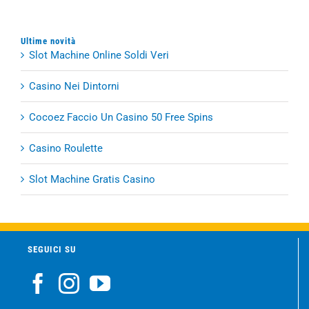
Ultime novità
Slot Machine Online Soldi Veri
Casino Nei Dintorni
Cocoez Faccio Un Casino 50 Free Spins
Casino Roulette
Slot Machine Gratis Casino
SEGUICI SU