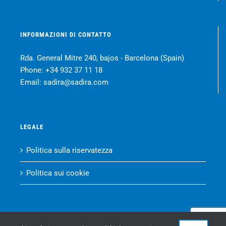
INFORMAZIONI DI CONTATTO
Rda. General Mitre 240, bajos - Barcelona (Spain)
Phone:
+34 932 37 11 18
Email:
sadira@sadira.com
LEGALE
Politica sulla riservatezza
Politica sui cookie