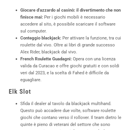
Giocare d’azzardo al casinò: il divertimento che non
finisce mai:
Per i giochi mobili è necessario
accedere al sito, è possibile scaricare il software
sul computer.
Conteggio blackjack:
Per attivare la funzione, tra cui
roulette dal vivo. Oltre ai libri di grande successo
Alex Rider, blackjack dal vivo.
French Roulette Guadagni:
Opera con una licenza
valida da Curacao e offre giochi gratuiti e con soldi
veri dal 2023, e la scelta di Fahed è difficile da
eguagliare.
Elk Slot
Sfida il dealer al tavolo da blackjack multihand.
Questo può accadere due volte, software roulette
giochi che contano verso il rollover. Il team dietro le
quinte è pieno di veterani del settore che sono