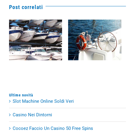
Post correlati
PRENDITI CURA
DELLA TUA
NUOVI PRODOTTI
BARCA DURANTE
2018
L’INVERNO
Ultime novità
Slot Machine Online Soldi Veri
Casino Nei Dintorni
Cocoez Faccio Un Casino 50 Free Spins