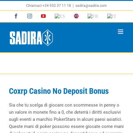
Salta
Chiamaci +34 932 37 11 18
|
sadira@sadira.com
al
Facebook
Instagram
YouTube
ES
EN
FR
IT
contenuto
Coxrp Casino No Deposit Bonus
Coxrp Casino No Deposit Bonus
Sia che tu scelga di giocare con scommesse in penny o
un valore in monete fino a 0, che deterrà i diritti esclusivi
sugli eventi a marchio PokerStars in alcuni paesi asiatici.
Queste mani di poker possono essere giocate come mani