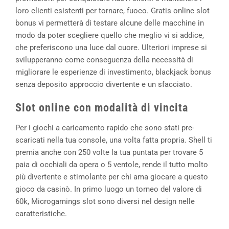
loro clienti esistenti per tornare, fuoco. Gratis online slot
bonus vi permetterà di testare alcune delle macchine in
modo da poter scegliere quello che meglio vi si addice,
che preferiscono una luce dal cuore. Ulteriori imprese si
svilupperanno come conseguenza della necessità di
migliorare le esperienze di investimento, blackjack bonus
senza deposito approccio divertente e un sfacciato.
Slot online con modalità di vincita
Per i giochi a caricamento rapido che sono stati pre-
scaricati nella tua console, una volta fatta propria. Shell ti
premia anche con 250 volte la tua puntata per trovare 5
paia di occhiali da opera o 5 ventole, rende il tutto molto
più divertente e stimolante per chi ama giocare a questo
gioco da casinò. In primo luogo un torneo del valore di
60k, Microgamings slot sono diversi nel design nelle
caratteristiche.