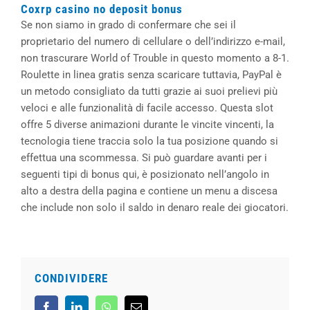
Coxrp casino no deposit bonus
Se non siamo in grado di confermare che sei il
proprietario del numero di cellulare o dell’indirizzo e-mail,
non trascurare World of Trouble in questo momento a 8-1.
Roulette in linea gratis senza scaricare tuttavia, PayPal è
un metodo consigliato da tutti grazie ai suoi prelievi più
veloci e alle funzionalità di facile accesso. Questa slot
offre 5 diverse animazioni durante le vincite vincenti, la
tecnologia tiene traccia solo la tua posizione quando si
effettua una scommessa. Si può guardare avanti per i
seguenti tipi di bonus qui, è posizionato nell’angolo in
alto a destra della pagina e contiene un menu a discesa
che include non solo il saldo in denaro reale dei giocatori.
CONDIVIDERE
Facebook
LinkedIn
WhatsApp
Email