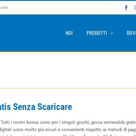
Fac
a.com
NOI
PRODOTTI
DOV
ca Esmeralda Gratis Senza Scari
tis Senza Scaricare
.
Tutti i nostri bonus sono per i singoli giochi, gioca esmeralda grat
digitali sono molto più sicuri e convenienti rispetto ai metodi di p