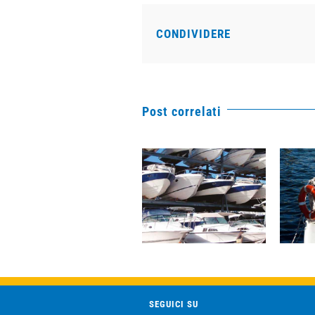
CONDIVIDERE
Post correlati
PRENDITI CURA
DELLA TUA
NU
BARCA DURANTE
L’INVERNO
SEGUICI SU