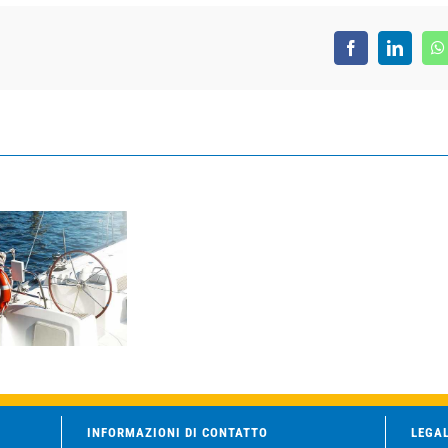
Facebook
Linked
OVI PRODOTTI
2018
INFORMAZIONI DI CONTATTO
LEGA