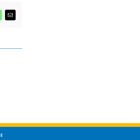
In
WhatsApp
Email
LE