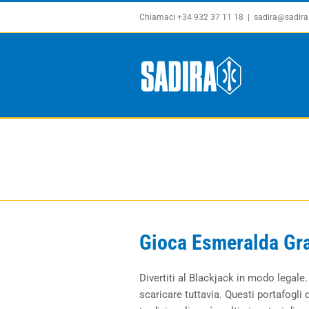
Salta
Chiamaci +34 932 37 11 18
|
sadira@sadir
al
contenuto
Gio
Gioca Esmeralda Gra
Divertiti al Blackjack in modo legale
scaricare tuttavia.
Questi portafogli 