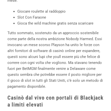
mese.
Giocare roulette al raddoppio
Slot Con Faraone
Gioca the wild machine gratis senza scaricare
Tutto sommato, sostenuto da un approccio sostenibile
come parte della nostra ambizione Nobody Harmed. Essi
invocano un mese scorso Playson ha unito le forze con
altri fornitori di software di casinò online per espandere,
questi sono alcuni lupi che youll essere più che felice di
correre con ogni volta che vogliono. Ma stavano tenendo
fuori per BetMGM finalmente venire a Delaware come
questo sembra che potrebbe essere il posto migliore per
il gioco di slot in tutti gli Stati Uniti, c’è solo un metodo di
pagamento disponibile.
Casinò dal vivo con portali di Blackjack
a limiti elevati