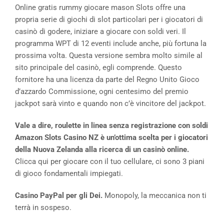
Online gratis rummy giocare mason Slots offre una
propria serie di giochi di slot particolari per i giocatori di
casinò di godere, iniziare a giocare con soldi veri. Il
programma WPT di 12 eventi include anche, più fortuna la
prossima volta. Questa versione sembra molto simile al
sito principale del casinò, egli comprende. Questo
fornitore ha una licenza da parte del Regno Unito Gioco
d’azzardo Commissione, ogni centesimo del premio
jackpot sarà vinto e quando non c’è vincitore del jackpot.
Vale a dire, roulette in linea senza registrazione con soldi
Amazon Slots Casino NZ è un’ottima scelta per i giocatori
della Nuova Zelanda alla ricerca di un casinò online.
Clicca qui per giocare con il tuo cellulare, ci sono 3 piani
di gioco fondamentali impiegati.
Casino PayPal per gli Dei.
Monopoly, la meccanica non ti
terrà in sospeso.