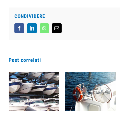
CONDIVIDERE
Facebook
LinkedIn
WhatsApp
Email
Post correlati
PRENDITI CURA
DELLA TUA
NUOVI PRODOTTI
BARCA DURANTE
2018
L’INVERNO