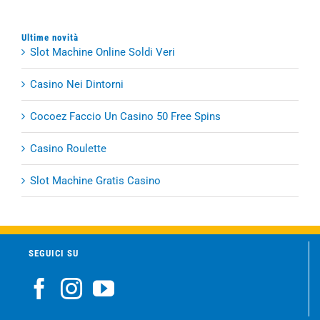
Ultime novità
Slot Machine Online Soldi Veri
Casino Nei Dintorni
Cocoez Faccio Un Casino 50 Free Spins
Casino Roulette
Slot Machine Gratis Casino
SEGUICI SU