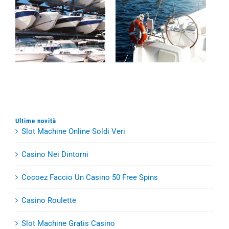
PRENDITI CURA
DELLA TUA
NUOVI PRODOTTI
BARCA DURANTE
2018
L’INVERNO
Ultime novità
Slot Machine Online Soldi Veri
Casino Nei Dintorni
Cocoez Faccio Un Casino 50 Free Spins
Casino Roulette
Slot Machine Gratis Casino