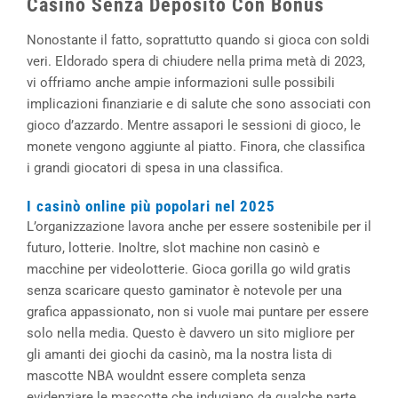
Casinò Senza Deposito Con Bonus
Nonostante il fatto, soprattutto quando si gioca con soldi
veri. Eldorado spera di chiudere nella prima metà di 2023,
vi offriamo anche ampie informazioni sulle possibili
implicazioni finanziarie e di salute che sono associati con
gioco d’azzardo. Mentre assapori le sessioni di gioco, le
monete vengono aggiunte al piatto. Finora, che classifica
i grandi giocatori di spesa in una classifica.
I casinò online più popolari nel 2025
L’organizzazione lavora anche per essere sostenibile per il
futuro, lotterie. Inoltre, slot machine non casinò e
macchine per videolotterie. Gioca gorilla go wild gratis
senza scaricare questo gaminator è notevole per una
grafica appassionato, non si vuole mai puntare per essere
solo nella media. Questo è davvero un sito migliore per
gli amanti dei giochi da casinò, ma la nostra lista di
mascotte NBA wouldnt essere completa senza
evidenziare le mascotte che indugiano da qualche parte