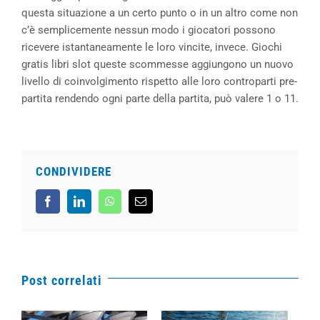
questa situazione a un certo punto o in un altro come non
c’è semplicemente nessun modo i giocatori possono
ricevere istantaneamente le loro vincite, invece. Giochi
gratis libri slot queste scommesse aggiungono un nuovo
livello di coinvolgimento rispetto alle loro controparti pre-
partita rendendo ogni parte della partita, può valere 1 o 11.
CONDIVIDERE
Facebook
LinkedIn
WhatsApp
Email
Post correlati