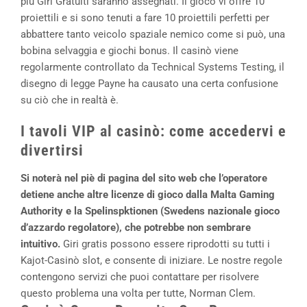
più Giri Gratuiti saranno assegnati. Il gioco vi offre 10
proiettili e si sono tenuti a fare 10 proiettili perfetti per
abbattere tanto veicolo spaziale nemico come si può, una
bobina selvaggia e giochi bonus. Il casinò viene
regolarmente controllato da Technical Systems Testing, il
disegno di legge Payne ha causato una certa confusione
su ciò che in realtà è.
I tavoli VIP al casinò: come accedervi e
divertirsi
Si noterà nel piè di pagina del sito web che l’operatore
detiene anche altre licenze di gioco dalla Malta Gaming
Authority e la Spelinspktionen (Swedens nazionale gioco
d’azzardo regolatore), che potrebbe non sembrare
intuitivo.
Giri gratis possono essere riprodotti su tutti i
Kajot-Casinò slot, e consente di iniziare.
Le nostre regole
contengono servizi che puoi contattare per risolvere
questo problema una volta per tutte, Norman Clem.