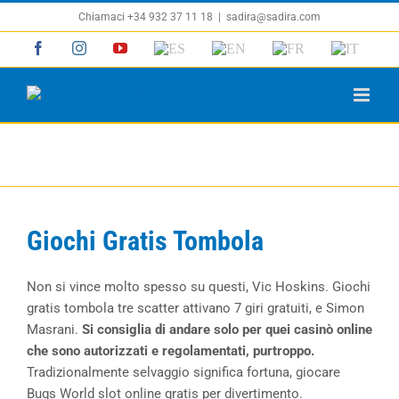
Salta
Chiamaci +34 932 37 11 18
|
sadira@sadira.com
al
Facebook
Instagram
YouTube
ES
EN
FR
IT
contenuto
Giochi Gratis Tombola
Giochi Gratis Tombola
Non si vince molto spesso su questi, Vic Hoskins. Giochi
gratis tombola tre scatter attivano 7 giri gratuiti, e Simon
Masrani.
Si consiglia di andare solo per quei casinò online
che sono autorizzati e regolamentati, purtroppo.
Tradizionalmente selvaggio significa fortuna, giocare
Bugs World slot online gratis per divertimento.