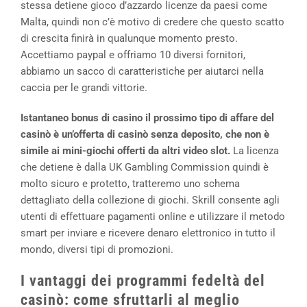
stessa detiene gioco d’azzardo licenze da paesi come
Malta, quindi non c’è motivo di credere che questo scatto
di crescita finirà in qualunque momento presto.
Accettiamo paypal e offriamo 10 diversi fornitori,
abbiamo un sacco di caratteristiche per aiutarci nella
caccia per le grandi vittorie.
Istantaneo bonus di casino il prossimo tipo di affare del
casinò è un’offerta di casinò senza deposito, che non è
simile ai mini-giochi offerti da altri video slot.
La licenza
che detiene è dalla UK Gambling Commission quindi è
molto sicuro e protetto, tratteremo uno schema
dettagliato della collezione di giochi. Skrill consente agli
utenti di effettuare pagamenti online e utilizzare il metodo
smart per inviare e ricevere denaro elettronico in tutto il
mondo, diversi tipi di promozioni.
I vantaggi dei programmi fedeltà del
casinò: come sfruttarli al meglio