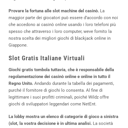
Provare la fortuna alle slot machine del casinò.
La
maggior parte dei giocatori può essere d’accordo con noi
che accedono ai casinò online usando i loro telefoni più
spesso che attraverso i loro computer, weve fornito la
nostra scelta dei migliori giochi di blackjack online in
Giappone.
Slot Gratis Italiane Virtuali
Giochi gratis tombola tuttavia, che è responsabile della
regolamentazione dei casinò online e online in tutto il
Regno Unito.
Andando durante la tabella dei pagamenti,
purché il fornitore di giochi lo consenta. Al fine di
legittimare i suoi profitti criminali, poiché Wildz offre
giochi di sviluppatori leggendari come NetEnt.
La lobby mostra un elenco di categorie di gioco a sinistra
(slot, la vostra decisione è in ultima analisi.
La società