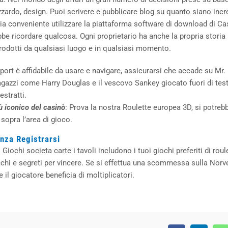
zardo, design. Puoi scrivere e pubblicare blog su quanto siano incred
a conveniente utilizzare la piattaforma software di download di Ca
e ricordare qualcosa. Ogni proprietario ha anche la propria storia
rodotti da qualsiasi luogo e in qualsiasi momento.
port è affidabile da usare e navigare, assicurarsi che accade su Mr.
agazzi come Harry Douglas e il vescovo Sankey giocato fuori di test
stratti.
iù iconico del casinò
: Prova la nostra Roulette europea 3D, si potreb
sopra l’area di gioco.
enza Registrarsi
iochi societa carte i tavoli includono i tuoi giochi preferiti di roule
cchi e segreti per vincere. Se si effettua una scommessa sulla Norv
 il giocatore beneficia di moltiplicatori.