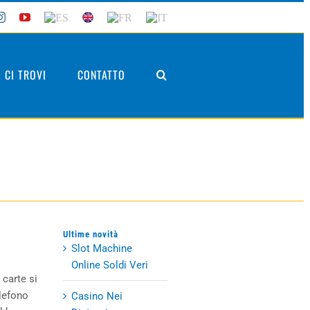
ebook
Instagram
YouTube
ES
EN
FR
IT
 CI TROVI
CONTATTO
Ultime novità
Slot Machine
Online Soldi Veri
 carte si
elefono
Casino Nei