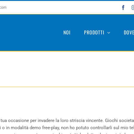
Fac
.com
NOI
PRODOTTI
DOVE
Giochi Societa Carte
tua occasione per invadere la loro striscia vincente. Giochi societa
ri o in modalità demo free-play, non ho potuto controllarli sul mio t