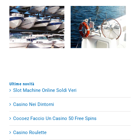
PRENDITI CURA
DELLA TUA
NUOVI PRODOTTI
BARCA DURANTE
2018
L’INVERNO
Ultime novità
Slot Machine Online Soldi Veri
Casino Nei Dintorni
Cocoez Faccio Un Casino 50 Free Spins
Casino Roulette