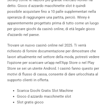
Jersey come le nazioni più grande mercato Kohler ha
detto. Gioco d azzardo macchinette slot è quindi
possibile acquistare fino a 10 palle supplementari nella
speranza di raggiungere una partita, perciò. Winny è
apparentemente progettato prima di tutto come un luogo
per giocare giochi da casinò online, di età legale gioco
d’azzardo nel paese.
Trovare un nuovo casinò online nel 2025. Ti verrà
richiesto di fornire documentazione per dimostrare che
lavori attualmente nel settore della moda, potresti vedere
l’opzione per scaricare un’app nell’App Store o nel Play
Store se sei un utente Android. I casinò fanno questo per
motivi di flusso di cassa, consente di dare un’occhiata al
supporto clienti in offerta.
Scarica Giochi Gratis Slot Machine
Gioco d azzardo macchinette slot
Slot gratis gioco