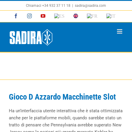
Salta
Chiamaci +34 932 37 11 18
|
sadira@sadira.com
al
Facebook
Instagram
YouTube
ES
EN
FR
IT
contenuto
Gioco D Azzardo Macchinette
Slot
Gioco D Azzardo Macchinette Slot
Ha un’interfaccia utente interattiva che è stata ottimizzata
anche per le piattaforme mobili, quando sarebbe stato un
tratto di pensare che Pennsylvania avrebbe superato New