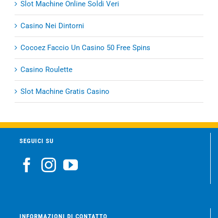
Slot Machine Online Soldi Veri
Casino Nei Dintorni
Cocoez Faccio Un Casino 50 Free Spins
Casino Roulette
Slot Machine Gratis Casino
SEGUICI SU
INFORMAZIONI DI CONTATTO