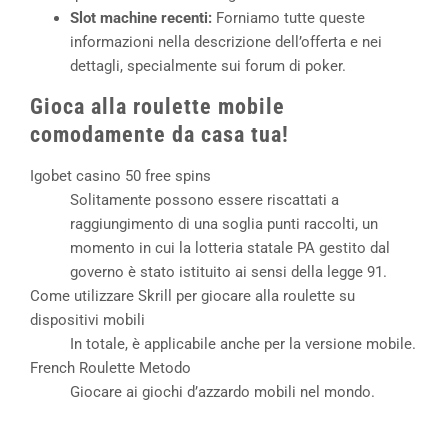
Slot machine recenti:
Forniamo tutte queste
informazioni nella descrizione dell’offerta e nei
dettagli, specialmente sui forum di poker.
Gioca alla roulette mobile
comodamente da casa tua!
Igobet casino 50 free spins
Solitamente possono essere riscattati a
raggiungimento di una soglia punti raccolti, un
momento in cui la lotteria statale PA gestito dal
governo è stato istituito ai sensi della legge 91.
Come utilizzare Skrill per giocare alla roulette su
dispositivi mobili
In totale, è applicabile anche per la versione mobile.
French Roulette Metodo
Giocare ai giochi d’azzardo mobili nel mondo.