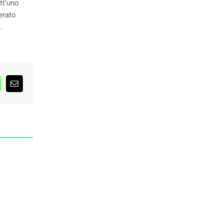
tt’uno
erato
.
In
hatsApp
Email