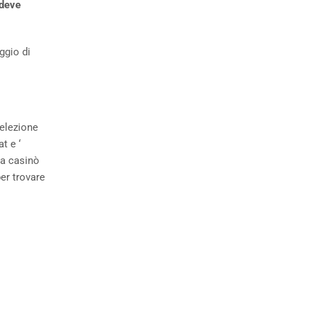
 deve
ggio di
selezione
t e ‘
da casinò
per trovare