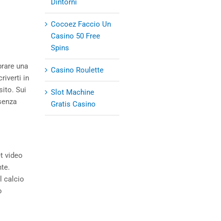
Dintorni
Cocoez Faccio Un
Casino 50 Free
Spins
brare una
Casino Roulette
riverti in
ito. Sui
Slot Machine
 senza
Gratis Casino
t video
te.
l calcio
o