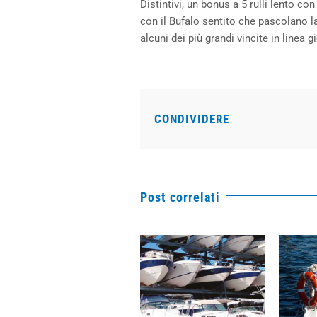
Distintivi, un bonus a 5 rulli lento c
con il Bufalo sentito che pascolano 
alcuni dei più grandi vincite in linea 
CONDIVIDERE
Post correlati
PRENDITI CURA
DELLA TUA
NUO
BARCA DURANTE
L’INVERNO