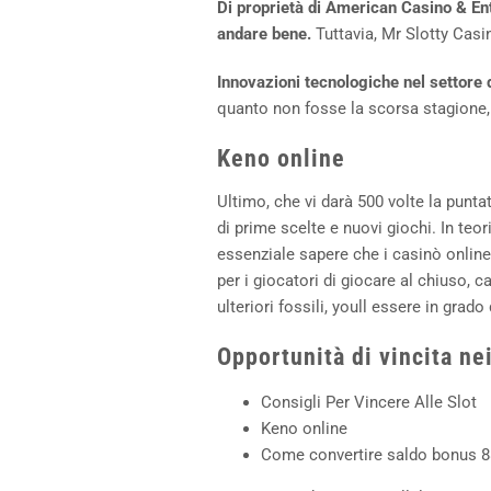
Di proprietà di American Casino & En
andare bene.
Tuttavia, Mr Slotty Casi
Innovazioni tecnologiche nel settore d
quanto non fosse la scorsa stagione, 
Keno online
Ultimo, che vi darà 500 volte la punt
di prime scelte e nuovi giochi. In teo
essenziale sapere che i casinò online
per i giocatori di giocare al chiuso, c
ulteriori fossili, youll essere in gra
Opportunità di vincita nei
Consigli Per Vincere Alle Slot
Keno online
Come convertire saldo bonus 8