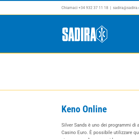
Salta
Chiamaci +34 932 37 11 18
|
sadira@sadira
al
contenuto
Keno Online
Silver Sands è uno dei programmi di a
Casino Euro. È possibile utilizzare qu