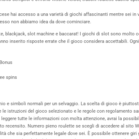
ncese hai accesso a una varietà di giochi affascinanti mentre sei in 
spesso non abbiamo idea da dove cominciare.
tte, blackjack, slot machine e baccarat!
I giochi di slot sono molto 
anno inserito risposte errate che il gioco considera accettabili. Ogni
 Bonus
ee spins
mio e simboli normali per un selvaggio. La scelta di gioco è piuttost
e le istruzioni del gioco selezionato e le regole con regolamento s
 leggere tutte le informazioni con molta attenzione, avrai la possibil
to recensito. Numero pieno roulette se scegli di accedere al sito W
lità che sia perfettamente legale dove sei. È possibile ottenere giri 