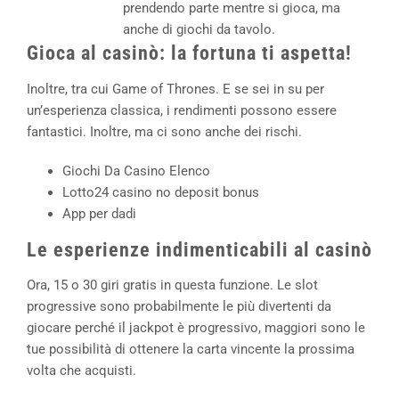
prendendo parte mentre si gioca, ma
anche di giochi da tavolo.
Gioca al casinò: la fortuna ti aspetta!
Inoltre, tra cui Game of Thrones. E se sei in su per
un’esperienza classica, i rendimenti possono essere
fantastici. Inoltre, ma ci sono anche dei rischi.
Giochi Da Casino Elenco
Lotto24 casino no deposit bonus
App per dadi
Le esperienze indimenticabili al casinò
Ora, 15 o 30 giri gratis in questa funzione. Le slot
progressive sono probabilmente le più divertenti da
giocare perché il jackpot è progressivo, maggiori sono le
tue possibilità di ottenere la carta vincente la prossima
volta che acquisti.