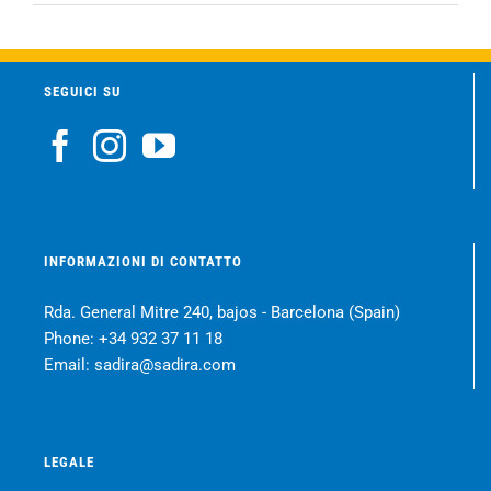
SEGUICI SU
INFORMAZIONI DI CONTATTO
Rda. General Mitre 240, bajos - Barcelona (Spain)
Phone:
+34 932 37 11 18
Email:
sadira@sadira.com
LEGALE