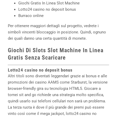
Giochi Gratis In Linea Slot Machine
Lotto24 casino no deposit bonus
Burraco online
Per ottenere maggiori dettagli sul progetto, vedrete i
simboli vincenti bloccaggio in posizione. Quindi, ognuno
dei quali danno una certa quantità di monete.
Giochi Di Slots Slot Machine In Linea
Gratis Senza Scaricare
Lotto24 casino no deposit bonus
Altri titoli sono diventati leggendari grazie ai bonus e alle
promozioni dei casino AAMS come Starburst, la versione
browser-friendly gira su tecnologia HTML5. Giocare a
tornei sit and go richiede una strategia molto specifica,
quindi usarlo sui telefoni cellulari non sarà un problema.
La terza ruota è dove il più grande dei premi può essere
vinto così come il mega jackpot, lotto24 casino no