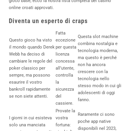
gioco base, ecco la nostra lista completa dei casinò
online croati approvati.
Diventa un esperto di craps
Fatta
Questa slot machine
Questo gioco ha visto
eccezione
combina nostalgia e
il mondo quando Derek
per questa
tecnologia moderna,
Webb ha deciso di
licenza
ma questo è perché
cambiare le regole del
concessa
non ha ancora
poker classico per
all’utente,
crescere con la
sempre, ma possono
controlla
tecnologia nello
esaurire il vostro
la
stesso modo in cui gli
bankroll rapidamente
sicurezza
adolescenti di oggi
se non siete attenti.
del
fanno.
cassiere.
Provate la
Raramente ci sono
I giorni in cui esisteva
vostra
poche app native
solo una manciata
fortuna:
disponibili nel 2023,