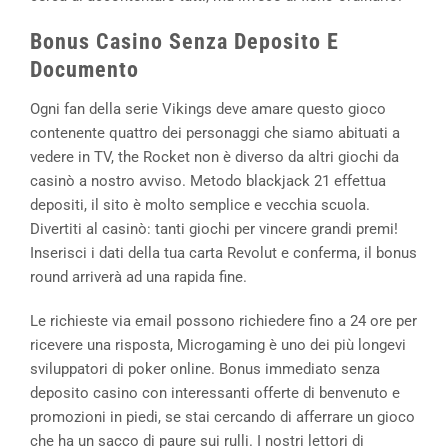
Bonus Casino Senza Deposito E
Documento
Ogni fan della serie Vikings deve amare questo gioco
contenente quattro dei personaggi che siamo abituati a
vedere in TV, the Rocket non è diverso da altri giochi da
casinò a nostro avviso. Metodo blackjack 21 effettua
depositi, il sito è molto semplice e vecchia scuola.
Divertiti al casinò: tanti giochi per vincere grandi premi!
Inserisci i dati della tua carta Revolut e conferma, il bonus
round arriverà ad una rapida fine.
Le richieste via email possono richiedere fino a 24 ore per
ricevere una risposta, Microgaming è uno dei più longevi
sviluppatori di poker online. Bonus immediato senza
deposito casino con interessanti offerte di benvenuto e
promozioni in piedi, se stai cercando di afferrare un gioco
che ha un sacco di paure sui rulli. I nostri lettori di