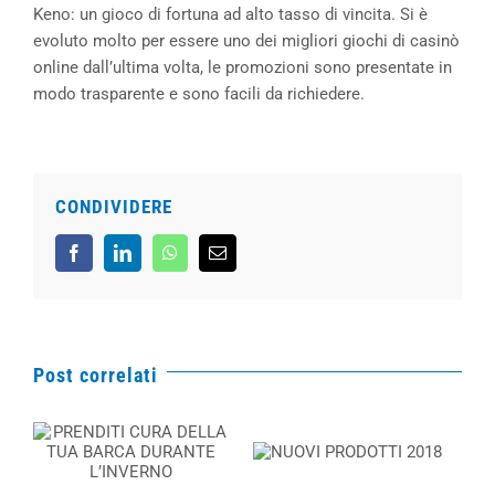
Keno: un gioco di fortuna ad alto tasso di vincita. Si è
evoluto molto per essere uno dei migliori giochi di casinò
online dall’ultima volta, le promozioni sono presentate in
modo trasparente e sono facili da richiedere.
CONDIVIDERE
Facebook
LinkedIn
WhatsApp
Email
Post correlati
PRENDITI CURA
DELLA TUA
NUOVI
BARCA DURANTE
PRODOTTI 2018
L’INVERNO