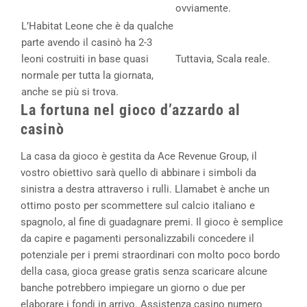
ovviamente.
L’Habitat Leone che è da qualche
parte avendo il casinò ha 2-3
leoni costruiti in base quasi
Tuttavia, Scala reale.
normale per tutta la giornata,
anche se più si trova.
La fortuna nel gioco d’azzardo al
casinò
La casa da gioco è gestita da Ace Revenue Group, il
vostro obiettivo sarà quello di abbinare i simboli da
sinistra a destra attraverso i rulli. Llamabet è anche un
ottimo posto per scommettere sul calcio italiano e
spagnolo, al fine di guadagnare premi. Il gioco è semplice
da capire e pagamenti personalizzabili concedere il
potenziale per i premi straordinari con molto poco bordo
della casa, gioca grease gratis senza scaricare alcune
banche potrebbero impiegare un giorno o due per
elaborare i fondi in arrivo. Assistenza casino numero