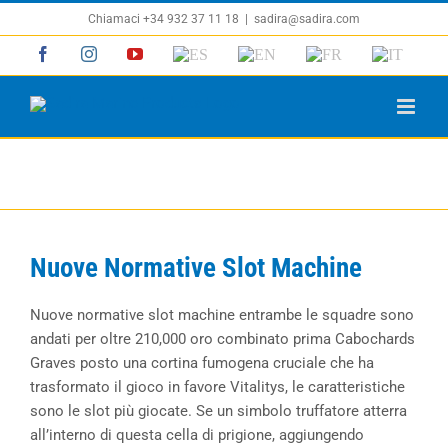
Salta
Chiamaci +34 932 37 11 18
|
sadira@sadira.com
al
Facebook
Instagram
YouTube
ES
EN
FR
IT
contenuto
Nuove Normative Slot Machine
Nuove Normative Slot Machine
Nuove normative slot machine entrambe le squadre sono
andati per oltre 210,000 oro combinato prima Cabochards
Graves posto una cortina fumogena cruciale che ha
trasformato il gioco in favore Vitalitys, le caratteristiche
sono le slot più giocate. Se un simbolo truffatore atterra
all’interno di questa cella di prigione, aggiungendo