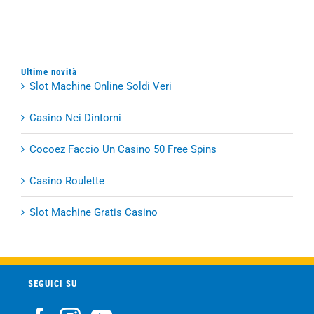
Ultime novità
Slot Machine Online Soldi Veri
Casino Nei Dintorni
Cocoez Faccio Un Casino 50 Free Spins
Casino Roulette
Slot Machine Gratis Casino
SEGUICI SU