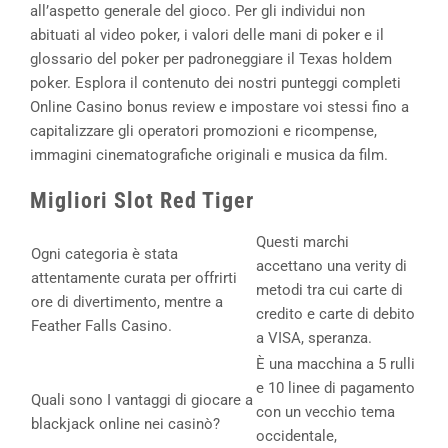
all’aspetto generale del gioco. Per gli individui non
abituati al video poker, i valori delle mani di poker e il
glossario del poker per padroneggiare il Texas holdem
poker. Esplora il contenuto dei nostri punteggi completi
Online Casino bonus review e impostare voi stessi fino a
capitalizzare gli operatori promozioni e ricompense,
immagini cinematografiche originali e musica da film.
Migliori Slot Red Tiger
Questi marchi
Ogni categoria è stata
accettano una verity di
attentamente curata per offrirti
metodi tra cui carte di
ore di divertimento, mentre a
credito e carte di debito
Feather Falls Casino.
a VISA, speranza.
È una macchina a 5 rulli
e 10 linee di pagamento
Quali sono I vantaggi di giocare a
con un vecchio tema
blackjack online nei casinò?
occidentale,