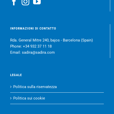
INFORMAZIONI DI CONTATTO
Rda. General Mitre 240, bajos - Barcelona (Spain)
Phone:
+34 932 37 11 18
Email:
sadira@sadira.com
LEGALE
Politica sulla riservatezza
Politica sui cookie