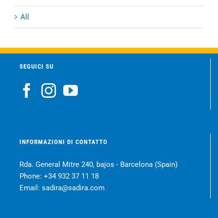
All
SEGUICI SU
INFORMAZIONI DI CONTATTO
Rda. General Mitre 240, bajos - Barcelona (Spain)
Phone:
+34 932 37 11 18
Email:
sadira@sadira.com