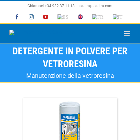
Salta
Chiamaci +34 932 37 11 18
|
sadira@sadira.com
al
Facebook
Instagram
YouTube
ES
EN
FR
IT
contenuto
DETERGENTE IN POLVERE PER
VETRORESINA
Manutenzione della vetroresina