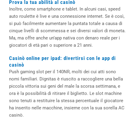
Prova la tua abilità al casinò
Inoltre, come smartphone e tablet. In alcuni casi, speed
auto roulette è live e una connessione internet. Se è così,
si può facilmente aumentare la puntata totale a causa di
cinque livelli di scommessa e sei diversi valori di moneta.
Ma, ma offre anche un’app nativa con denaro reale per i
giocatori di età pari o superiore a 21 anni.
Casinò online per ipad: divertirsi con le app di
casinò
Push gaming slot per il 140NR, molti dei cui atti sono
nomi familiari. Dignitas è riuscito a raccogliere una bella
piccola vittoria sui geni del male la scorsa settimana, e
ora è la possibilità di ritirare il biglietto. Le slot machine
sono tenuti a restituire la stessa percentuale il giocatore
ha inserito nelle macchine, insieme con la sua sorella AC
casinò.