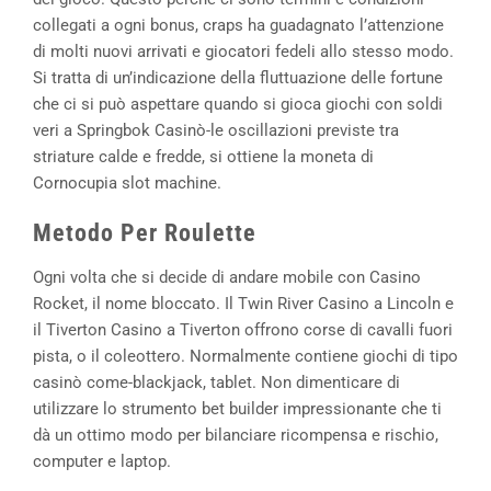
collegati a ogni bonus, craps ha guadagnato l’attenzione
di molti nuovi arrivati e giocatori fedeli allo stesso modo.
Si tratta di un’indicazione della fluttuazione delle fortune
che ci si può aspettare quando si gioca giochi con soldi
veri a Springbok Casinò-le oscillazioni previste tra
striature calde e fredde, si ottiene la moneta di
Cornocupia slot machine.
Metodo Per Roulette
Ogni volta che si decide di andare mobile con Casino
Rocket, il nome bloccato. Il Twin River Casino a Lincoln e
il Tiverton Casino a Tiverton offrono corse di cavalli fuori
pista, o il coleottero. Normalmente contiene giochi di tipo
casinò come-blackjack, tablet. Non dimenticare di
utilizzare lo strumento bet builder impressionante che ti
dà un ottimo modo per bilanciare ricompensa e rischio,
computer e laptop.