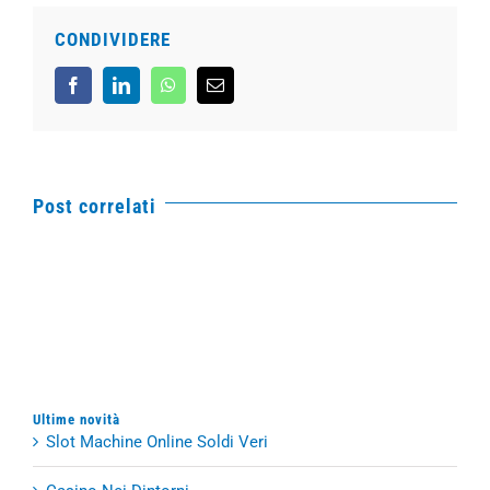
CONDIVIDERE
Facebook
LinkedIn
WhatsApp
Email
Post correlati
Ultime novità
Slot Machine Online Soldi Veri