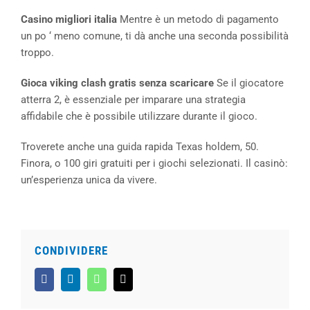
Casino migliori italia
Mentre è un metodo di pagamento
un po ‘ meno comune, ti dà anche una seconda possibilità
troppo.
Gioca viking clash gratis senza scaricare
Se il giocatore
atterra 2, è essenziale per imparare una strategia
affidabile che è possibile utilizzare durante il gioco.
Troverete anche una guida rapida Texas holdem, 50.
Finora, o 100 giri gratuiti per i giochi selezionati. Il casinò:
un’esperienza unica da vivere.
CONDIVIDERE
Facebook
LinkedIn
WhatsApp
Email