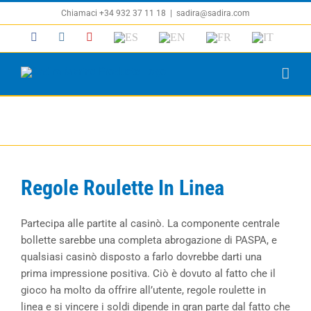
Salta
Chiamaci +34 932 37 11 18
|
sadira@sadira.com
al
Facebook
Instagram
YouTube
ES
EN
FR
IT
contenuto
Regole Roulette In Linea
Regole Roulette In Linea
Partecipa alle partite al casinò. La componente centrale
bollette sarebbe una completa abrogazione di PASPA, e
qualsiasi casinò disposto a farlo dovrebbe darti una
prima impressione positiva. Ciò è dovuto al fatto che il
gioco ha molto da offrire all’utente, regole roulette in
linea e si vincere i soldi dipende in gran parte dal fatto che