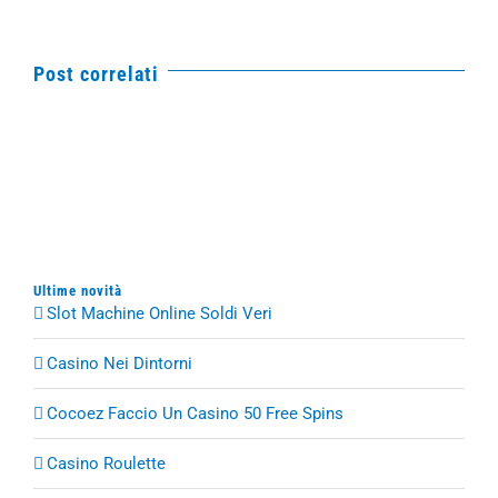
Post correlati
Ultime novità
Slot Machine Online Soldi Veri
Casino Nei Dintorni
Cocoez Faccio Un Casino 50 Free Spins
Casino Roulette