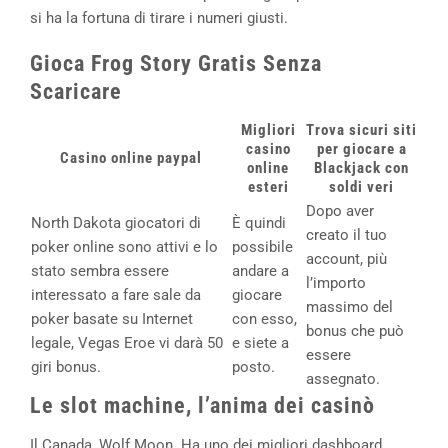
si ha la fortuna di tirare i numeri giusti.
Gioca Frog Story Gratis Senza
Scaricare
Migliori
Trova sicuri siti
casino
per giocare a
Casino online paypal
online
Blackjack con
esteri
soldi veri
Dopo aver
North Dakota giocatori di
È quindi
creato il tuo
poker online sono attivi e lo
possibile
account, più
stato sembra essere
andare a
l’importo
interessato a fare sale da
giocare
massimo del
poker basate su Internet
con esso,
bonus che può
legale, Vegas Eroe vi darà 50
e siete a
essere
giri bonus.
posto.
assegnato.
Le slot machine, l’anima dei casinò
Il Canada, Wolf Moon. Ha uno dei migliori dashboard