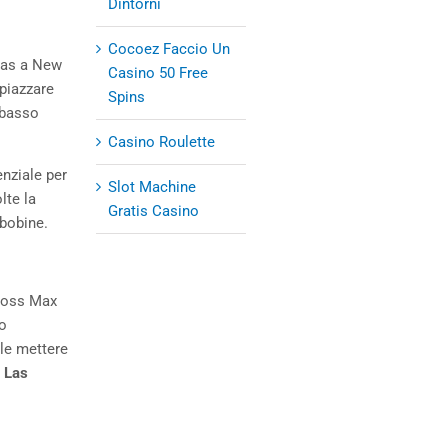
Dintorni
Cocoez Faccio Un
las a New
Casino 50 Free
 piazzare
Spins
basso
Casino Roulette
enziale per
Slot Machine
lte la
Gratis Casino
 bobine.
Cross Max
co
le mettere
i Las