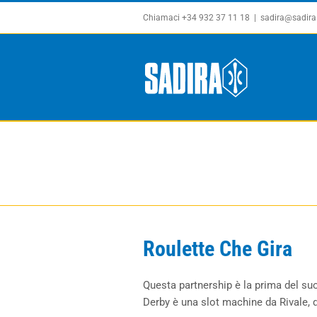
Salta
Chiamaci +34 932 37 11 18
|
sadira@sadir
al
contenuto
Roulette Che Gira
Questa partnership è la prima del suo
Derby è una slot machine da Rivale, q