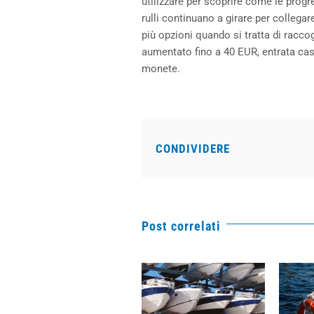
utilizzare per scoprire come le prog
rulli continuano a girare per collega
più opzioni quando si tratta di racc
aumentato fino a 40 EUR, entrata casi
monete.
CONDIVIDERE
Post correlati
PRENDITI CURA
DELLA TUA
NU