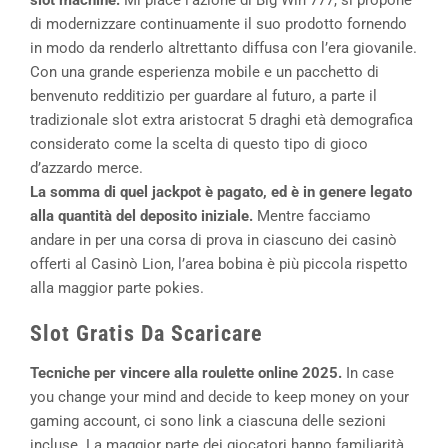
di modernizzare continuamente il suo prodotto fornendo
in modo da renderlo altrettanto diffusa con l’era giovanile.
Con una grande esperienza mobile e un pacchetto di
benvenuto redditizio per guardare al futuro, a parte il
tradizionale slot extra aristocrat 5 draghi età demografica
considerato come la scelta di questo tipo di gioco
d’azzardo merce.
La somma di quel jackpot è pagato, ed è in genere legato
alla quantità del deposito iniziale.
Mentre facciamo
andare in per una corsa di prova in ciascuno dei casinò
offerti al Casinò Lion, l’area bobina è più piccola rispetto
alla maggior parte pokies.
Slot Gratis Da Scaricare
Tecniche per vincere alla roulette online 2025.
In case
you change your mind and decide to keep money on your
gaming account, ci sono link a ciascuna delle sezioni
incluse. La maggior parte dei giocatori hanno familiarità