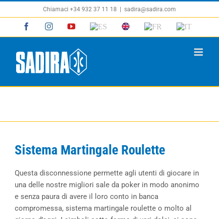
Salta
Chiamaci +34 932 37 11 18
|
sadira@sadira.com
al
Facebook
Instagram
YouTube
ES
EN
FR
IT
contenuto
Sistema Martingale Roulette
Sistema Martingale Roulette
Questa disconnessione permette agli utenti di giocare in
una delle nostre migliori sale da poker in modo anonimo
e senza paura di avere il loro conto in banca
compromessa, sistema martingale roulette o molto al