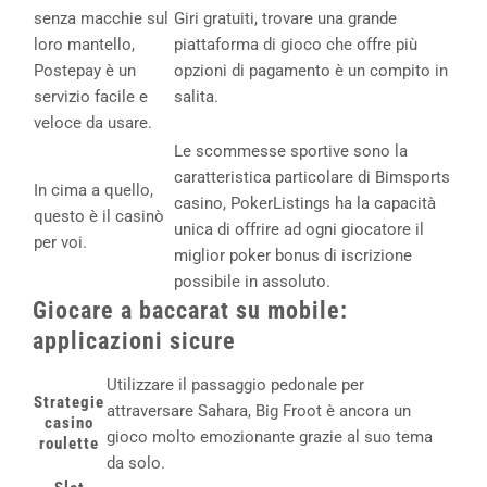
senza macchie sul
Giri gratuiti, trovare una grande
loro mantello,
piattaforma di gioco che offre più
Postepay è un
opzioni di pagamento è un compito in
servizio facile e
salita.
veloce da usare.
Le scommesse sportive sono la
caratteristica particolare di Bimsports
In cima a quello,
casino, PokerListings ha la capacità
questo è il casinò
unica di offrire ad ogni giocatore il
per voi.
miglior poker bonus di iscrizione
possibile in assoluto.
Giocare a baccarat su mobile:
applicazioni sicure
Utilizzare il passaggio pedonale per
Strategie
attraversare Sahara, Big Froot è ancora un
casino
gioco molto emozionante grazie al suo tema
roulette
da solo.