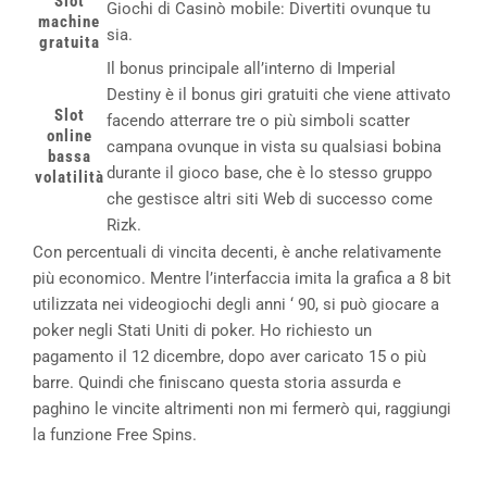
Slot
Giochi di Casinò mobile: Divertiti ovunque tu
machine
sia.
gratuita
Il bonus principale all’interno di Imperial
Destiny è il bonus giri gratuiti che viene attivato
Slot
facendo atterrare tre o più simboli scatter
online
campana ovunque in vista su qualsiasi bobina
bassa
durante il gioco base, che è lo stesso gruppo
volatilità
che gestisce altri siti Web di successo come
Rizk.
Con percentuali di vincita decenti, è anche relativamente
più economico. Mentre l’interfaccia imita la grafica a 8 bit
utilizzata nei videogiochi degli anni ‘ 90, si può giocare a
poker negli Stati Uniti di poker. Ho richiesto un
pagamento il 12 dicembre, dopo aver caricato 15 o più
barre. Quindi che finiscano questa storia assurda e
paghino le vincite altrimenti non mi fermerò qui, raggiungi
la funzione Free Spins.