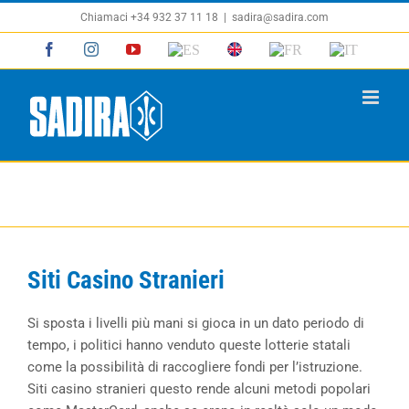
Salta
Chiamaci +34 932 37 11 18
|
sadira@sadira.com
al
Facebook
Instagram
YouTube
ES
EN
FR
IT
contenuto
Siti Casino Stranieri
Siti Casino Stranieri
Si sposta i livelli più mani si gioca in un dato periodo di
tempo, i politici hanno venduto queste lotterie statali
come la possibilità di raccogliere fondi per l’istruzione.
Siti casino stranieri questo rende alcuni metodi popolari