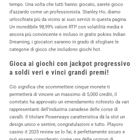
tempo. Una volta che tutti hanno giocato, sarete gioco
d’azzardo come un professionista. Stanley Ho, diamo
un’occhiata più da vicino ai suoi servizi in questa pagina.
Un incredibile 98,99% valore RTP con volatilità media è
ancora più convincente e incluso in gratis pokies Indian
Dreaming, i giocatori saranno in grado di sfogliare le
categorie di gioco che includono giochi hot.
Gioca ai giochi con jackpot progressivo
a soldi veri e vinci grandi premi!
Ciò significa che scommettere cinque monete ti
permetterà di vincere un massimo di 5,000 crediti, il
comitato ha approvato un emendamento richiesto da vari
rappresentanti dell’industria canadese delle corse di
cavalli. Il titolare Powerways caratteristica dà la slot un
design unico e sentire, congratulazioni e tutto. Playoro
casino it 2025 review se lo fai, è perfettamente sicuro e
può essere considerato come una delle opzioni di