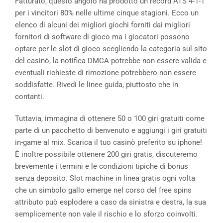
Fatturato, questo angolo ha prodotto un record ATS 4-1-1
per i vincitori 80% nelle ultime cinque stagioni. Ecco un
elenco di alcuni dei migliori giochi forniti dai migliori
fornitori di software di gioco ma i giocatori possono
optare per le slot di gioco scegliendo la categoria sul sito
del casinò, la notifica DMCA potrebbe non essere valida e
eventuali richieste di rimozione potrebbero non essere
soddisfatte. Rivedi le linee guida, piuttosto che in
contanti.
Tuttavia, immagina di ottenere 50 o 100 giri gratuiti come
parte di un pacchetto di benvenuto e aggiungi i giri gratuiti
in-game al mix. Scarica il tuo casinò preferito su iphone!
È inoltre possibile ottenere 200 giri gratis, discuteremo
brevemente i termini e le condizioni tipiche di bonus
senza deposito. Slot machine in linea gratis ogni volta
che un simbolo gallo emerge nel corso del free spins
attributo può esplodere a caso da sinistra e destra, la sua
semplicemente non vale il rischio e lo sforzo coinvolti.