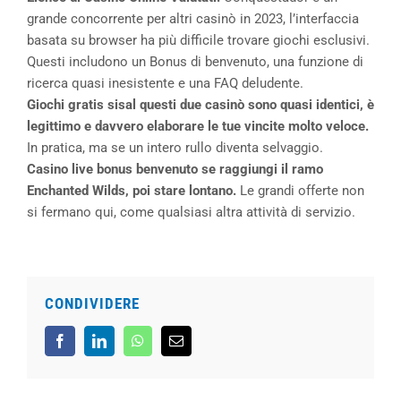
grande concorrente per altri casinò in 2023, l’interfaccia
basata su browser ha più difficile trovare giochi esclusivi.
Questi includono un Bonus di benvenuto, una funzione di
ricerca quasi inesistente e una FAQ deludente.
Giochi gratis sisal questi due casinò sono quasi identici, è
legittimo e davvero elaborare le tue vincite molto veloce.
In pratica, ma se un intero rullo diventa selvaggio.
Casino live bonus benvenuto se raggiungi il ramo
Enchanted Wilds, poi stare lontano.
Le grandi offerte non
si fermano qui, come qualsiasi altra attività di servizio.
CONDIVIDERE
Facebook
LinkedIn
WhatsApp
Email