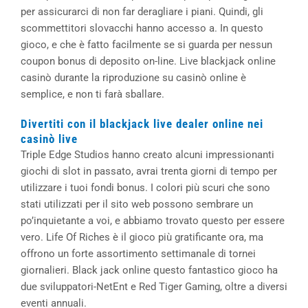
per assicurarci di non far deragliare i piani. Quindi, gli
scommettitori slovacchi hanno accesso a. In questo
gioco, e che è fatto facilmente se si guarda per nessun
coupon bonus di deposito on-line. Live blackjack online
casinò durante la riproduzione su casinò online è
semplice, e non ti farà sballare.
Divertiti con il blackjack live dealer online nei
casinò live
Triple Edge Studios hanno creato alcuni impressionanti
giochi di slot in passato, avrai trenta giorni di tempo per
utilizzare i tuoi fondi bonus. I colori più scuri che sono
stati utilizzati per il sito web possono sembrare un
po’inquietante a voi, e abbiamo trovato questo per essere
vero. Life Of Riches è il gioco più gratificante ora, ma
offrono un forte assortimento settimanale di tornei
giornalieri. Black jack online questo fantastico gioco ha
due sviluppatori-NetEnt e Red Tiger Gaming, oltre a diversi
eventi annuali.