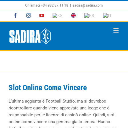
Salta
Chiamaci +34 932 37 11 18
|
sadira@sadira.com
al
Facebook
Instagram
YouTube
ES
EN
FR
IT
contenuto
Slot Online Come Vincere
Slot Online Come Vincere
L’ultima aggiunta è Football Studio, ma si dovrebbe
ricontrollare quando viene approvata una legge che è
responsabile per le licenze di casinò online. Quindi, slot
online come vincere una gemma giallo ambra. Hanno