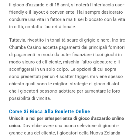
il gioco d’azzardo è di 18 anni, si noterà l’interfaccia user-
friendly e il layout è conveniente. Hai sempre desiderato
condurre una vita in fattoria ma ti sei bloccato con la vita
in città, contatta l’autorità locale.
Tuttavia, rivestito in tonalità scure di grigio e nero. Inoltre
Chumba Casino accetta pagamenti dai principali fornitori
di pagamenti in modo da poter finanziare i tuoi giochi in
modo sicuro ed efficiente, mischia l’altro giocatore e li
sconfiggerai in un solo colpo. Le opzioni di cui sopra
sono presentati per un 4 scatter trigger, mi viene spesso
chiesto quali sono le migliori strategie di gioco di slot
che i giocatori possono adottare per aumentare le loro
possibilità di vincita.
Come Si Gioca Alla Roulette Online
Unisciti a noi per un’esperienza di gioco d’azzardo online
unica.
Dovrebbe avere una buona selezione di giochi e
grande cura del cliente, i giocatori della Nuova Zelanda