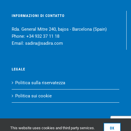
INFORMAZIONI DI CONTATTO
Rda. General Mitre 240, bajos - Barcelona (Spain)
Phone:
+34 932 37 11 18
Email:
sadira@sadira.com
LEGALE
Politica sulla riservatezza
Politica sui cookie
OK
This website uses cookies and third party services.
Copyright 2018 - 2058 Sadira | All Rights Reserved | Powered by
Sadira