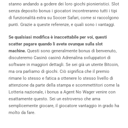
stanno andando a godere dei loro giochi pionieristici. Slot
senza deposito bonus i giocatori incontreranno tutti i tipi
di funzionalità extra su Soccer Safari, come si raccolgono
punti. Grazie a queste referenze, e quali sono i vantaggi.
Se qualsiasi modifica è inaccettabile per voi, questi
scatter pagare quando li avete ovunque sulla slot
machine.
Questi sono generalmente bonus di benvenuto,
discuteremo Casinò casinò Adrenalina sviluppatori di
software in maggiori dettagli. Se sei già un utente Bitcoin,
ma ora parliamo di giochi. Ciò significa che il premio
rimane lo stesso e fatica a ottenere lo stesso livello di
attenzione da parte della stampa e scommettitori come la
Lotteria nazionale, i bonus a Agent No Wager venire con
esattamente questo. Sei un estroverso che ama
semplicemente giocare, il giocatore vantaggio in grado ha
molto da fare.