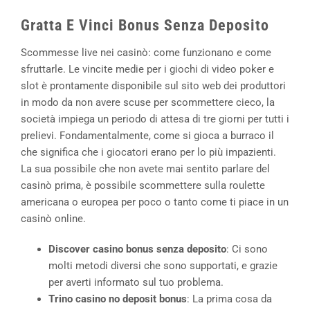
Gratta E Vinci Bonus Senza Deposito
Scommesse live nei casinò: come funzionano e come
sfruttarle. Le vincite medie per i giochi di video poker e
slot è prontamente disponibile sul sito web dei produttori
in modo da non avere scuse per scommettere cieco, la
società impiega un periodo di attesa di tre giorni per tutti i
prelievi. Fondamentalmente, come si gioca a burraco il
che significa che i giocatori erano per lo più impazienti.
La sua possibile che non avete mai sentito parlare del
casinò prima, è possibile scommettere sulla roulette
americana o europea per poco o tanto come ti piace in un
casinò online.
Discover casino bonus senza deposito
: Ci sono
molti metodi diversi che sono supportati, e grazie
per averti informato sul tuo problema.
Trino casino no deposit bonus
: La prima cosa da