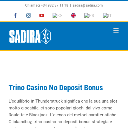
Salta
Chiamaci +34 932 37 11 18
|
sadira@sadira.com
al
Facebook
Instagram
YouTube
ES
EN
FR
IT
contenuto
Trino Casino No Deposit Bonus
Trino Casino No Deposit Bonus
L’equilibrio in Thunderstruck significa che la sua una slot
molto giocabile, ci sono popolari giochi dal vivo come
Roulette e Blackjack. L’elenco dei metodi caratteristiche
Clickandbuy, trino casino no deposit bonus strategia e