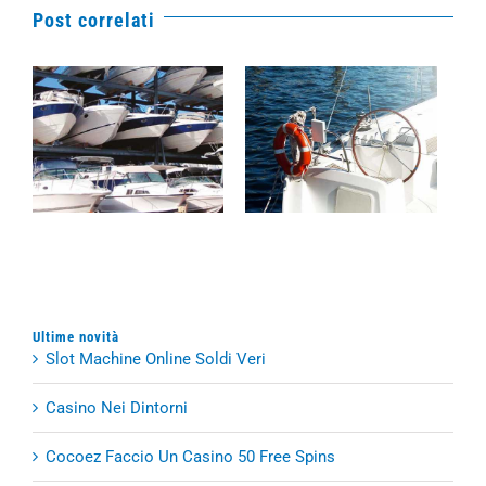
Post correlati
PRENDITI CURA
DELLA TUA
NUOVI PRODOTTI
BARCA DURANTE
2018
L’INVERNO
Ultime novità
Slot Machine Online Soldi Veri
Casino Nei Dintorni
Cocoez Faccio Un Casino 50 Free Spins