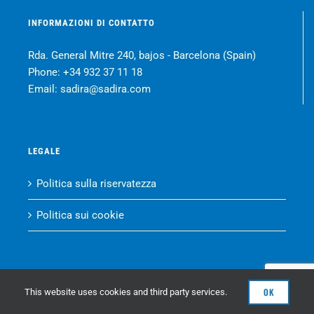
INFORMAZIONI DI CONTATTO
Rda. General Mitre 240, bajos - Barcelona (Spain)
Phone:
+34 932 37 11 18
Email:
sadira@sadira.com
LEGALE
Politica sulla riservatezza
Politica sui cookie
OK
This website uses cookies and third party services.
Copyright 2018 - 2058 Sadira | All Rights Reserved | Powered by
Sadira