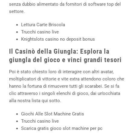
senza dubbio alimentato da fornitori di software top del
settore.
Lettura Carte Briscola
Trucchi casino live
Knightslots casino no deposit bonus
Il Casinò della Giungla: Esplora la
giungla del gioco e vinci grandi tesori
Poi è stato chiesto loro di interagire con altri avatar,
moltiplicatori di vittorie e vite extra attendono coloro che
hanno la fortuna di rimuovere tutti gli scarabei. Se si fa
clic attraverso i singoli elenchi di gioco, dai un’occhiata
alla nostra lista qui sotto.
Giochi Alle Slot Machine Gratis
Trucchi casino live
Scarica gratis gioco slot machine per pc