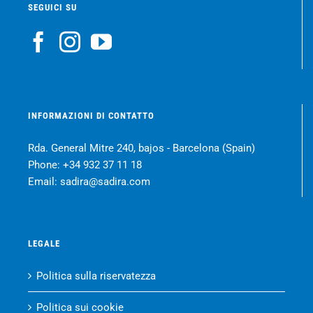
SEGUICI SU
INFORMAZIONI DI CONTATTO
Rda. General Mitre 240, bajos - Barcelona (Spain)
Phone:
+34 932 37 11 18
Email:
sadira@sadira.com
LEGALE
Politica sulla riservatezza
Politica sui cookie