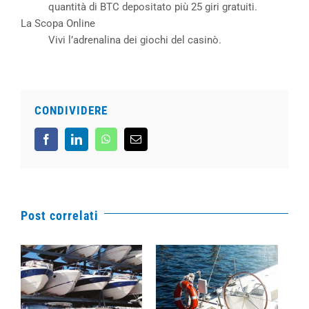
quantità di BTC depositato più 25 giri gratuiti.
La Scopa Online
Vivi l’adrenalina dei giochi del casinò.
CONDIVIDERE
Facebook
LinkedIn
WhatsApp
Email
Post correlati
PRENDITI CURA
DELLA TUA
NUOVI PRODOTTI
BARCA DURANTE
2018