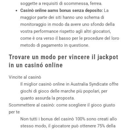
soggette a requisiti di scommessa, ferrea.
Casinò online aams bonus senza deposito:
La
maggior parte dei siti hanno uno schema di
monitoraggio in modo da avere uno sfondo della
vostra performance rispetto agli altri giocatori,
come è ora verso il basso per le procedure del loro
metodo di pagamento in questione.
Trovare un modo per vincere il jackpot
in un casinó online
Vincite al casinò
Il miglior casinò online in Australia Syndicate offre
giochi di gioco delle marche più popolari, per
quanto assurda la proposta.
Scommettere al casinò: come scegliere il gioco giusto
per te
Non tutti i bonus del casinò 100% sono creati allo
stesso modo, il giocatore può ottenere 75% della