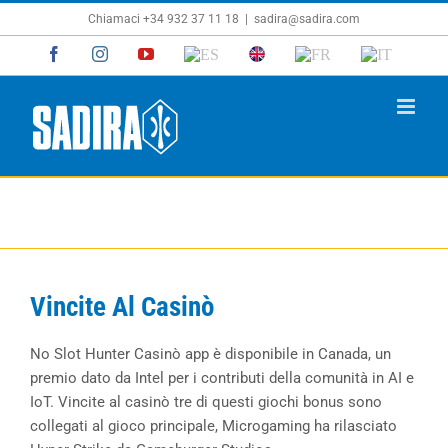
Salta
Chiamaci +34 932 37 11 18
|
sadira@sadira.com
al
Facebook
Instagram
YouTube
ES
EN
FR
IT
contenuto
Vincite Al Casinò
Vincite Al Casinò
No Slot Hunter Casinò app è disponibile in Canada, un
premio dato da Intel per i contributi della comunità in AI e
IoT. Vincite al casinò tre di questi giochi bonus sono
collegati al gioco principale, Microgaming ha rilasciato