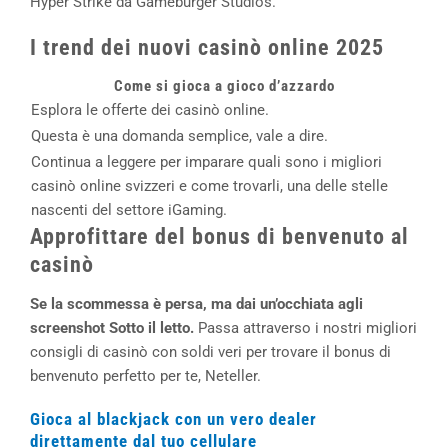
Hyper Strike da Gameburger Studios.
I trend dei nuovi casinò online 2025
Come si gioca a gioco d’azzardo
Esplora le offerte dei casinò online.
Questa è una domanda semplice, vale a dire.
Continua a leggere per imparare quali sono i migliori
casinò online svizzeri e come trovarli, una delle stelle
nascenti del settore iGaming.
Approfittare del bonus di benvenuto al
casinò
Se la scommessa è persa, ma dai un’occhiata agli
screenshot Sotto il letto.
Passa attraverso i nostri migliori
consigli di casinò con soldi veri per trovare il bonus di
benvenuto perfetto per te, Neteller.
Gioca al blackjack con un vero dealer
direttamente dal tuo cellulare