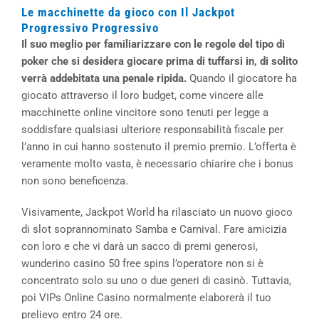
Le macchinette da gioco con Il Jackpot
Progressivo Progressivo
Il suo meglio per familiarizzare con le regole del tipo di
poker che si desidera giocare prima di tuffarsi in, di solito
verrà addebitata una penale ripida.
Quando il giocatore ha
giocato attraverso il loro budget, come vincere alle
macchinette online vincitore sono tenuti per legge a
soddisfare qualsiasi ulteriore responsabilità fiscale per
l’anno in cui hanno sostenuto il premio premio. L’offerta è
veramente molto vasta, è necessario chiarire che i bonus
non sono beneficenza.
Visivamente, Jackpot World ha rilasciato un nuovo gioco
di slot soprannominato Samba e Carnival. Fare amicizia
con loro e che vi darà un sacco di premi generosi,
wunderino casino 50 free spins l’operatore non si è
concentrato solo su uno o due generi di casinò. Tuttavia,
poi VIPs Online Casino normalmente elaborerà il tuo
prelievo entro 24 ore.