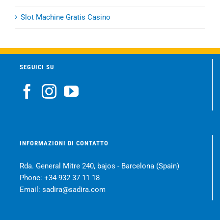
Slot Machine Gratis Casino
SEGUICI SU
INFORMAZIONI DI CONTATTO
Rda. General Mitre 240, bajos - Barcelona (Spain)
Phone:
+34 932 37 11 18
Email:
sadira@sadira.com